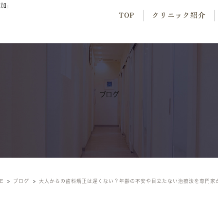
草加」
TOP
クリニック紹介
ブログ
E
ブログ
大人からの歯科矯正は遅くない？年齢の不安や目立たない治療法を専門家