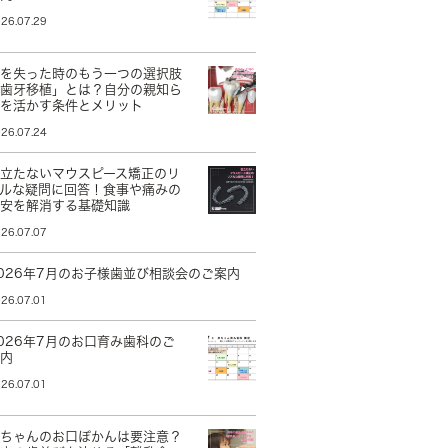
26.07.29
歯を失った時のもう一つの選択肢
「歯牙移植」とは？自分の親知ら
ずを活かす条件とメリット
26.07.24
目立たないマウスピース矯正のリ
アルな疑問に回答！食事や痛みの
不安を解消する基礎知識
26.07.07
026年7月のお子様歯並び相談会のご案内
26.07.01
026年7月のお口育み歯科のご
案内
26.07.01
赤ちゃんのお口ぽかんは要注意？