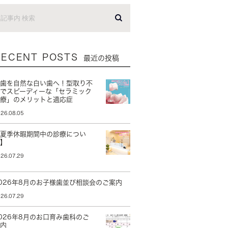
RECENT POSTS
最近の投稿
銀歯を自然な白い歯へ！型取り不
要でスピーディーな「セラミック
治療」のメリットと適応症
26.08.05
【夏季休暇期間中の診療につい
て】
26.07.29
026年8月のお子様歯並び相談会のご案内
26.07.29
026年8月のお口育み歯科のご
案内