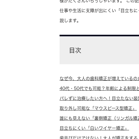
様がたくさんいらっしゃいます。 この
仕事や生活に支障が出にくい「目立ちに
説します。
目次
なぜ今、大人の歯科矯正が増えているの
40代・50代でも可能？年齢による制限
バレずに治療したい方へ！目立たない装
取り外し可能な「マウスピース型矯正」
誰にも見えない「裏側矯正（リンガル矯
目立ちにくい「白いワイヤー矯正」
歯並びだけではない！大人が矯正をする