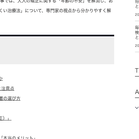
記事では、大人の矯正に関する「年齢の不安」を解消し、お
くい治療法」について、専門家の視点から分かりやすく解
20
20
か
と注意点
置の選び方
正）」
「本当のメリット」