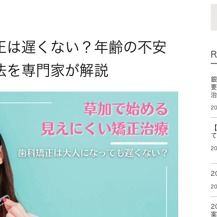
正は遅くない？年齢の不安
法を専門家が解説
20
20
2
20
2