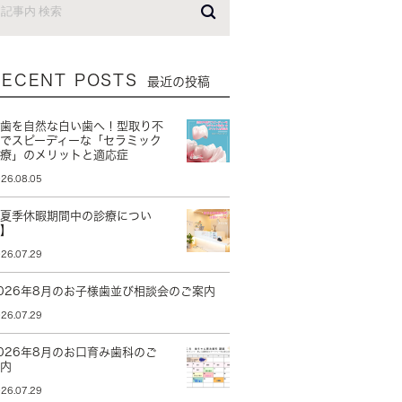
RECENT POSTS
最近の投稿
銀歯を自然な白い歯へ！型取り不
要でスピーディーな「セラミック
治療」のメリットと適応症
26.08.05
【夏季休暇期間中の診療につい
て】
26.07.29
026年8月のお子様歯並び相談会のご案内
26.07.29
026年8月のお口育み歯科のご
案内
26.07.29