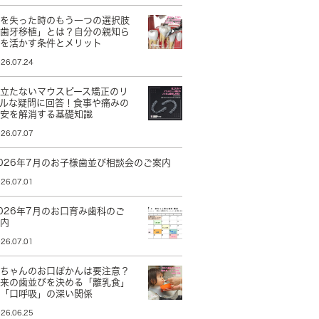
歯を失った時のもう一つの選択肢
「歯牙移植」とは？自分の親知ら
ずを活かす条件とメリット
26.07.24
目立たないマウスピース矯正のリ
アルな疑問に回答！食事や痛みの
不安を解消する基礎知識
26.07.07
026年7月のお子様歯並び相談会のご案内
26.07.01
026年7月のお口育み歯科のご
案内
26.07.01
赤ちゃんのお口ぽかんは要注意？
将来の歯並びを決める「離乳食」
と「口呼吸」の深い関係
26.06.25